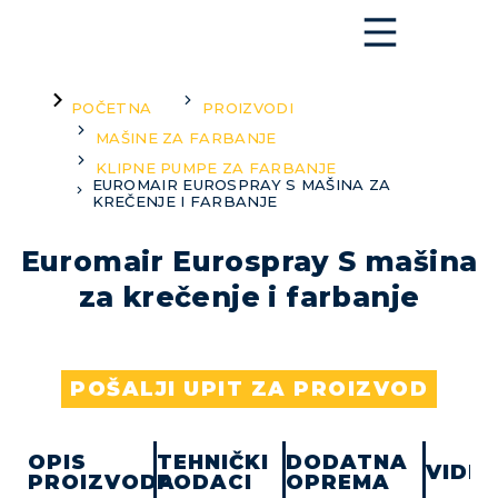
You are here:
POČETNA
PROIZVODI
MAŠINE ZA FARBANJE
KLIPNE PUMPE ZA FARBANJE
EUROMAIR EUROSPRAY S MAŠINA ZA
KREČENJE I FARBANJE
Euromair Eurospray S mašina
za krečenje i farbanje
POŠALJI UPIT ZA PROIZVOD
OPIS
TEHNIČKI
DODATNA
VIDE
PROIZVODA
PODACI
OPREMA