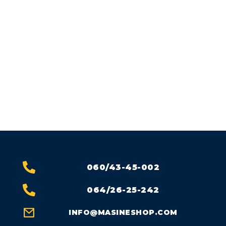
EUROMAIR JETMIX 100
MIXPRO 60 MIKSER
+ MIXPRO 70 MAŠINA
ZA GLETOVANJE
060/43-45-002
064/26-25-242
INFO@MASINESHOP.COM