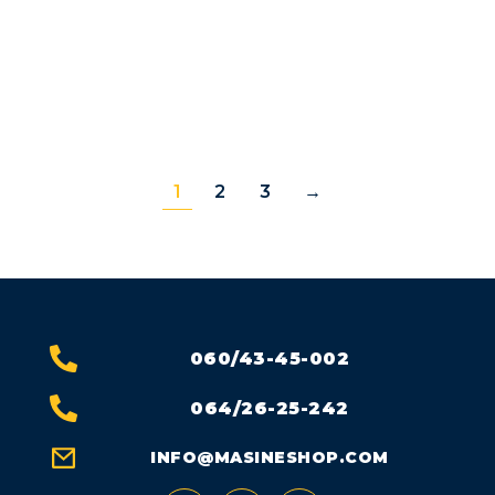
BERIZZI APOLLO 30
BERIZZI APOLLO 40
1
2
3
→
060/43-45-002
064/26-25-242
INFO@MASINESHOP.COM