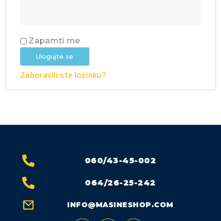
Zapamti me
Ulogujte se
Zaboravili ste lozinku?
060/43-45-002
064/26-25-242
INFO@MASINESHOP.COM