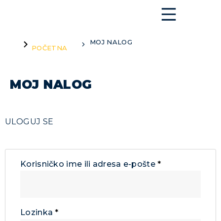
MOJ NALOG
You are here:
POČETNA
MOJ NALOG
ULOGUJ SE
Korisničko ime ili adresa e-pošte
*
Lozinka
*