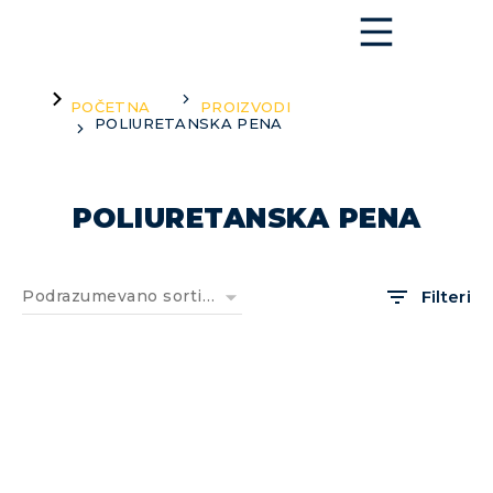
You are here:
POČETNA
PROIZVODI
POLIURETANSKA PENA
POLIURETANSKA PENA
Filteri