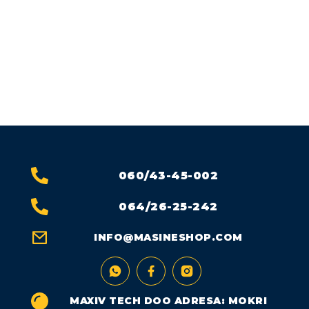
POLIURETANSKA PENA
- PUREX NG 0808 NF
B2 - OTVORENA ĆELIJA
060/43-45-002
064/26-25-242
INFO@MASINESHOP.COM
MAXIV TECH DOO ADRESA: MOKRI