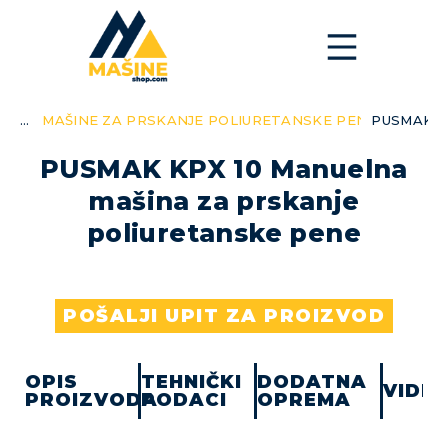
MAŠINE ZA PRSKANJE POLIURETANSKE PENE
PUSMAK K
You are here:
PUSMAK KPX 10 Manuelna
mašina za prskanje
poliuretanske pene
POŠALJI UPIT ZA PROIZVOD
OPIS
TEHNIČKI
DODATNA
VIDE
PROIZVODA
PODACI
OPREMA