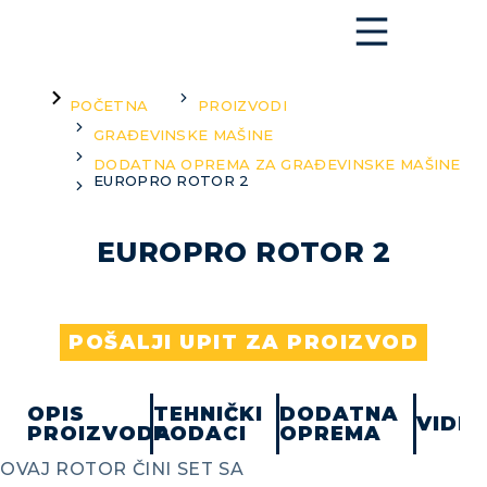
You are here:
POČETNA
PROIZVODI
GRAĐEVINSKE MAŠINE
DODATNA OPREMA ZA GRAĐEVINSKE MAŠINE
EUROPRO ROTOR 2
EUROPRO ROTOR 2
POŠALJI UPIT ZA PROIZVOD
OPIS
TEHNIČKI
DODATNA
VIDE
PROIZVODA
PODACI
OPREMA
OVAJ ROTOR ČINI SET SA