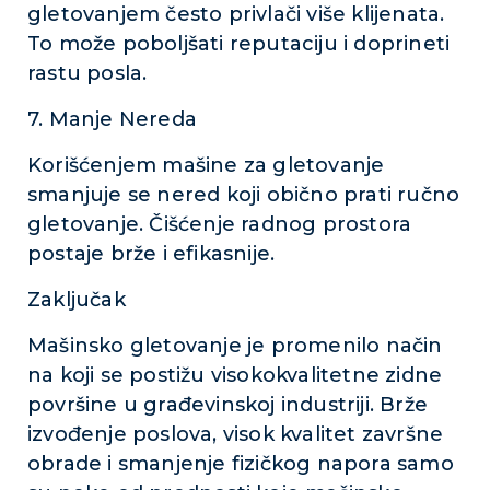
gletovanjem često privlači više klijenata.
To može poboljšati reputaciju i doprineti
rastu posla.
7. Manje Nereda
Korišćenjem mašine za gletovanje
smanjuje se nered koji obično prati ručno
gletovanje. Čišćenje radnog prostora
postaje brže i efikasnije.
Zaključak
Mašinsko gletovanje je promenilo način
na koji se postižu visokokvalitetne zidne
površine u građevinskoj industriji. Brže
izvođenje poslova, visok kvalitet završne
obrade i smanjenje fizičkog napora samo