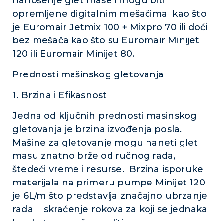
nanošenje glet mase i mogu biti
opremljene digitalnim mešačima kao što
je Euromair Jetmix 100 + Mixpro 70 ili doći
bez mešača kao što su Euromair Minijet
120 ili Euromair Minijet 80.
Prednosti mašinskog gletovanja
1. Brzina i Efikasnost
Jedna od ključnih prednosti masinskog
gletovanja je brzina izvođenja posla.
Mašine za gletovanje mogu naneti glet
masu znatno brže od ručnog rada,
štedeći vreme i resurse. Brzina isporuke
materijala na primeru pumpe Minijet 120
je 6L/m što predstavlja značajno ubrzanje
rada I skraćenje rokova za koji se jednaka