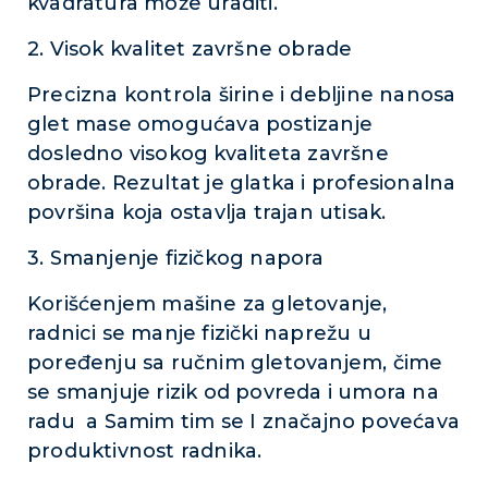
kvadratura može uraditi.
2. Visok kvalitet završne obrade
Precizna kontrola širine i debljine nanosa
glet mase omogućava postizanje
dosledno visokog kvaliteta završne
obrade. Rezultat je glatka i profesionalna
površina koja ostavlja trajan utisak.
3. Smanjenje fizičkog napora
Korišćenjem mašine za gletovanje,
radnici se manje fizički naprežu u
poređenju sa ručnim gletovanjem, čime
se smanjuje rizik od povreda i umora na
radu a Samim tim se I značajno povećava
produktivnost radnika.