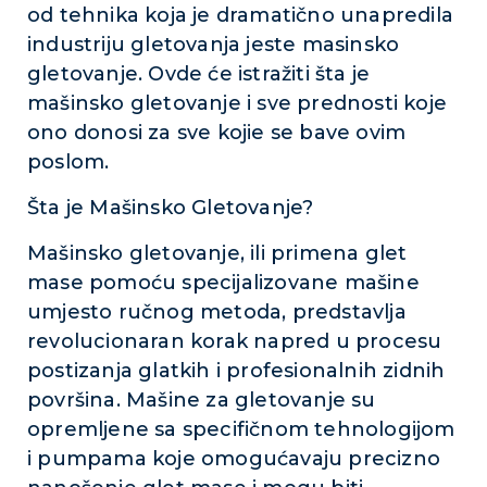
od tehnika koja je dramatično unapredila
industriju gletovanja jeste masinsko
gletovanje. Ovde će istražiti šta je
mašinsko gletovanje i sve prednosti koje
ono donosi za sve kojie se bave ovim
poslom.
Šta je Mašinsko Gletovanje?
Mašinsko gletovanje, ili primena glet
mase pomoću specijalizovane mašine
umjesto ručnog metoda, predstavlja
revolucionaran korak napred u procesu
postizanja glatkih i profesionalnih zidnih
površina. Mašine za gletovanje su
opremljene sa specifičnom tehnologijom
i pumpama koje omogućavaju precizno